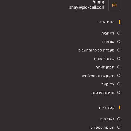
אימייל
in
Opens
shay@pic-cell.co.il
your
in
your
application
מפת אתר
application
דף הבית
אודותינו
מעבדת סלולר ומחשבים
שירותי החנות
תקנון האתר
תקנון שירות משלוחים
צרו קשר
מדיניות פרטיות
קטגוריות
Opens
גאדג'טים
in
Opens
תמונות פספורט