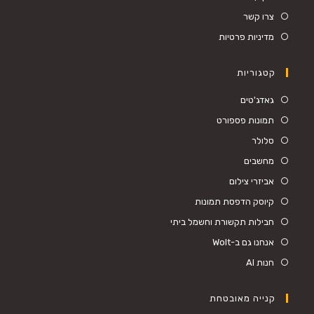
צרו קשר
מדיניות פרטיות
קטגוריות
Opens
גאדג'טים
in
Opens
תמונות פספורט
a
in
Opens
סלולר
new
a
in
Opens
מחשבים
tab
new
a
in
Opens
אביזרי צילום
tab
new
a
in
Opens
קיוסק הדפסת תמונות
tab
new
a
in
Opens
חבילות תקשורת וחשמל ביתי
tab
new
a
in
Opens
אנחנו גם ב-Wolt
tab
new
a
in
Opens
חנות AI
tab
new
a
in
tab
new
a
קנייה מאובטחת
tab