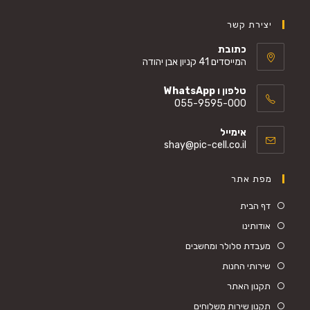
יצירת קשר
כתובת
המייסדים 41 קניון אבן יהודה
טלפון ו WhatsApp
055-9595-000
Opens
אימייל
in
Opens
shay@pic-cell.co.il
your
in
your
application
מפת אתר
application
דף הבית
אודותינו
מעבדת סלולר ומחשבים
שירותי החנות
תקנון האתר
תקנון שירות משלוחים