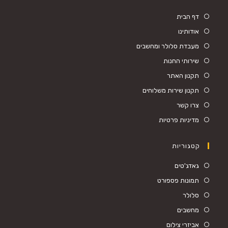
דף הבית
אודותינו
מעבדת סלולר ומחשבים
שירותי החנות
תקנון האתר
תקנון שירות משלוחים
צרו קשר
מדיניות פרטיות
קטגוריות
Opens
גאדג'טים
in
Opens
תמונות פספורט
a
in
Opens
סלולר
new
a
in
Opens
מחשבים
tab
new
a
in
Opens
אביזרי צילום