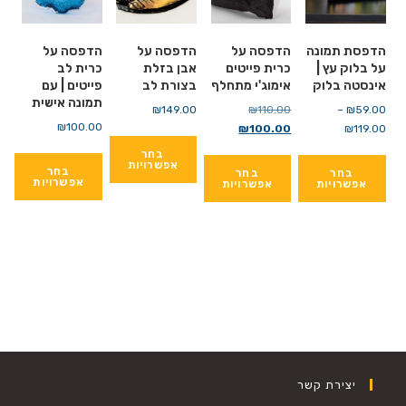
הדפסת תמונה
הדפסה על
הדפסה על
הדפסה על
על בלוק עץ |
כרית פייטים
אבן בזלת
כרית לב
אינסטה בלוק
אימוג'י מתחלף
בצורת לב
פייטים | עם
תמונה אישית
59.00
₪
–
110.00
₪
המחיר
149.00
₪
₪
100.00
119.00
₪
טווח
100.00
₪
המחיר
המקורי
מחירים:
הנוכחי
בחר
היה:
אפשרויות
בחר
בחר
בחר
הוא:
₪110.00.
אפשרויות
אפשרויות
אפשרויות
עד
₪100.00.
למוצר
למוצר
זה
זה
יש
יש
מספר
מספר
סוגים.
סוגים.
ניתן
ניתן
לבחור
לבחור
את
את
יצירת קשר
האפשרויות
האפשרויות