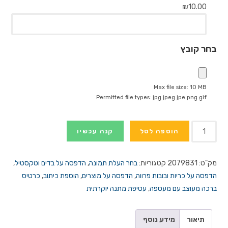
₪
10.00
בחר קובץ
Max file size: 10 MB
Permitted file types: jpg jpeg jpe png gif
כמות
הוספה לסל
קנה עכשיו
של
הדפסה
מק"ט:
2079831
קטגוריות:
בחר העלת תמונה
,
הדפסה על בדים וטקסטיל
,
על
הדפסה על כריות ובובות פרווה
,
הדפסה על מוצרים
,
הוספת כיתוב
,
כרטיס
דובי
ברכה מעוצב עם מעטפה
,
עטיפת מתנה יוקרתית
בינוני
|
עם
תיאור
מידע נוסף