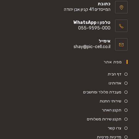
בעמוד
בעמוד
כתובת
המייסדים 41 קניון אבן יהודה
המוצר
המוצר
טלפון ו WhatsApp
055-9595-000
Opens
אימייל
in
Opens
shay@pic-cell.co.il
your
in
your
application
מפת אתר
application
דף הבית
אודותינו
מעבדת סלולר ומחשבים
שירותי החנות
תקנון האתר
תקנון שירות משלוחים
צרו קשר
מדיניות פרטיות