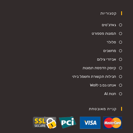
קטגוריות
Opens
גאדג'טים
in
Opens
תמונות פספורט
a
in
Opens
סלולר
new
a
in
Opens
מחשבים
tab
new
a
in
Opens
אביזרי צילום
tab
new
a
in
Opens
קיוסק הדפסת תמונות
tab
new
a
in
Opens
חבילות תקשורת וחשמל ביתי
tab
new
a
in
Opens
אנחנו גם ב-Wolt
tab
new
a
in
Opens
חנות AI
tab
new
a
in
tab
new
a
קנייה מאובטחת
tab
new
tab