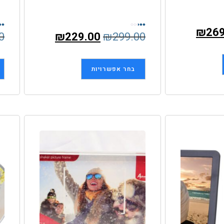
₪
269
דורג
דורג
0
₪
229.00
₪
299.00
2.50
2.51
מתוך
מתו
5
5
בחר אפשרויות