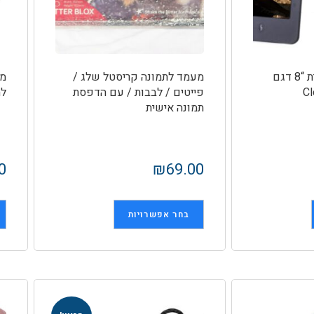
מסגרת WiFi דיגיטלית “8 דגם
מעמד לתמונה קריסטל שלג /
מר
Cl
פייטים / לבבות / עם הדפסת
לת
תמונה אישית
0
₪
69.00
בחר אפשרויות