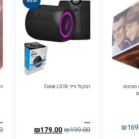
מבצע!
תמונות
רמקול נייד Coral LS16
רמק
ם
₪
169
דורג
דורג
0
₪
179.00
₪
199.00
2.60
3.25
מתוך 5
מתו
5