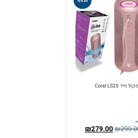
מבצע!
ול נייד Coral LS25
₪
279.00
₪
299.0
ך