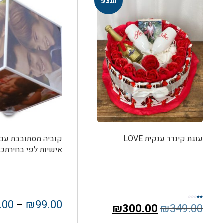
מבצע!
עוגת קינדר ענקית LOVE
קוביה מסתובבת עם 
אישיות לפי בחירתכ
.00
–
₪
99.00
דורג
₪
300.00
₪
349.00
2.00
מתו
ך 5