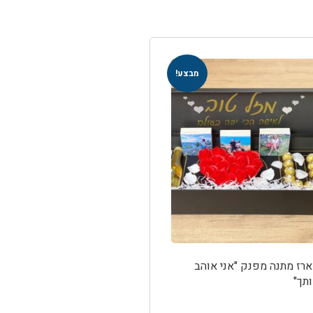
מבצע!
רז מתנה מפנק "אני אוהב
תך"