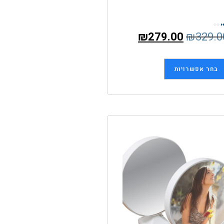
₪
279.00
₪
329.0
ך
בחר אפשרויות