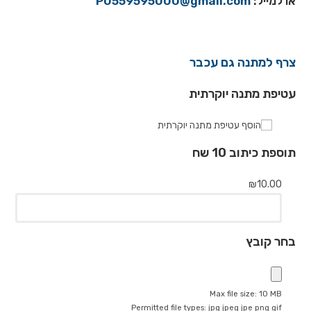
או למייל:
P0559595000@gmail.com
צרף למתנה גם עכבר
עטיפת מתנה יוקרתית
הוסף עטיפת מתנה יוקרתית
תוספת כיתוב 10 שח
₪
10.00
בחר קובץ
Max file size: 10 MB
Permitted file types: jpg jpeg jpe png gif