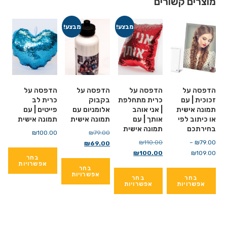
מוצרים קשורים
מבצע!
מבצע!
הדפסה על
הדפסה על
הדפסה על
הדפסה על
זכוכית | עם
כרית מתחלפת
בקבוק
כרית לב
תמונה אישית
| אני אוהב
אלומניום עם
פייטים | עם
או כיתוב לפי
אותך | עם
תמונה אישית
תמונה אישית
בחירתכם
תמונה אישית
79.00
₪
המחיר
100.00
₪
79.00
₪
–
110.00
₪
המחיר
69.00
₪
המחיר
המקורי
109.00
₪
טווח
100.00
₪
המחיר
המקורי
הנוכחי
בחר
היה:
אפשרויות
מחירים:
הנוכחי
היה:
בחר
הוא:
₪79.00.
אפשרויות
בחר
בחר
הוא:
למוצר
₪110.00.
₪69.00.
אפשרויות
אפשרויות
עד
₪100.00.
זה
למוצר
יש
זה
מספר
יש