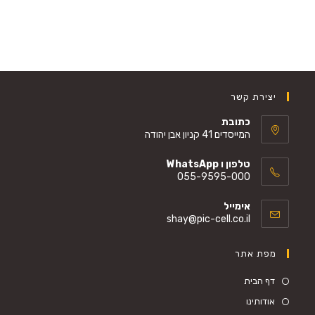
סוגים.
מספר
ניתן
סוגים.
לבחור
ניתן
את
לבחור
האפשרויות
את
בעמוד
יצירת קשר
האפשרויות
המוצר
בעמוד
כתובת
המייסדים 41 קניון אבן יהודה
המוצר
טלפון ו WhatsApp
055-9595-000
Opens
אימייל
in
Opens
shay@pic-cell.co.il
your
in
your
application
מפת אתר
application
דף הבית
אודותינו