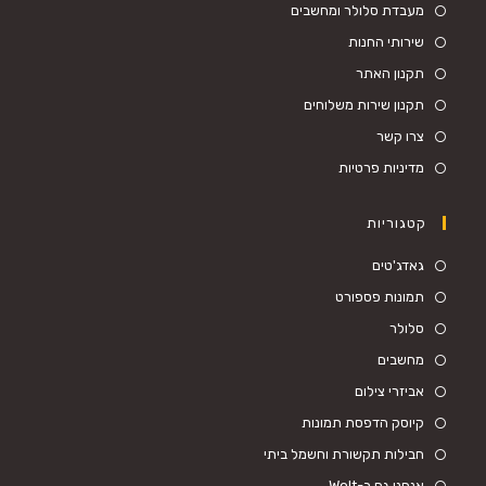
מעבדת סלולר ומחשבים
שירותי החנות
תקנון האתר
תקנון שירות משלוחים
צרו קשר
מדיניות פרטיות
קטגוריות
Opens
גאדג'טים
in
Opens
תמונות פספורט
a
in
Opens
סלולר
new
a
in
Opens
מחשבים
tab
new
a
in
Opens
אביזרי צילום
tab
new
a
in
Opens
קיוסק הדפסת תמונות
tab
new
a
in
Opens
חבילות תקשורת וחשמל ביתי
tab
new
a
in
Opens
אנחנו גם ב-Wolt