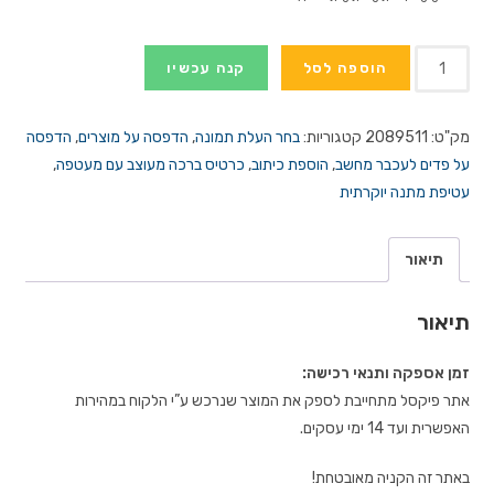
כמות
הוספה לסל
קנה עכשיו
של
פד
מק"ט:
2089511
קטגוריות:
בחר העלת תמונה
,
הדפסה על מוצרים
,
הדפסה
לעכבר
על פדים לעכבר מחשב
,
הוספת כיתוב
,
כרטיס ברכה מעוצב עם מעטפה
,
עם
עטיפת מתנה יוקרתית
הדפסת
תמונה
אישית
תיאור
תיאור
זמן אספקה ותנאי רכישה:
אתר פיקסל מתחייבת לספק את המוצר שנרכש ע”י הלקוח במהירות
האפשרית ועד 14 ימי עסקים.
באתר זה הקניה מאובטחת!