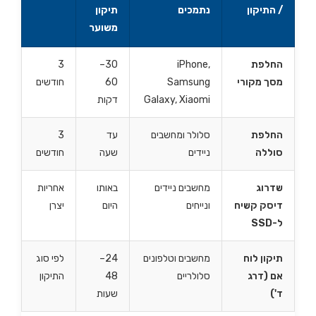
/ התיקון
נתמכים
תיקון
משוער
החלפת
iPhone,
30–
3
מסך מקורי
Samsung
60
חודשים
Galaxy, Xiaomi
דקות
החלפת
סלולר ומחשבים
עד
3
סוללה
ניידים
שעה
חודשים
שדרוג
מחשבים ניידים
באותו
אחריות
דיסק קשיח
ונייחים
היום
יצרן
ל-SSD
תיקון לוח
מחשבים וטלפונים
24–
לפי סוג
אם (דרג
סלולריים
48
התיקון
ד')
שעות