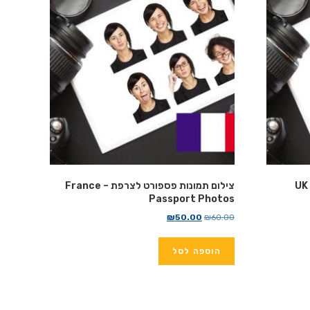
צילום תמונות פספורט לבריטניה – UK
צילום תמונות פספורט לצרפת – France
Passport Photos
60.00
₪
המחיר
50.00
₪
המחיר
המקורי
הנוכחי
הוספה לסל
היה:
הוא:
₪50.00.
₪60.00.