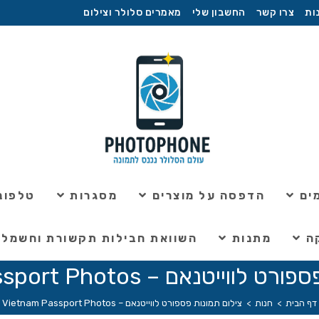
ות
צרו קשר
החשבון שלי
מאמרים סלולר וצילום
ים
הדפסה על מוצרים
מסגרות
טלפוני
ה
מתנות
השוואת חבילות תקשורת וחשמל
יטנאם – Vietnam Passport Photos
דף הבית
>
חנות
>
צילום תמונות פספורט לווייטנאם – Vietnam Passport Photos