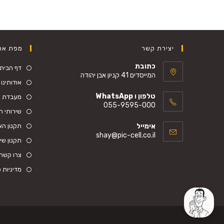
יצירת קשר
מפת את
כתובת
דף הבית
המייסדים 41 קניון אבן יהודה
אודותינו
טלפון ו WhatsApp
מעבדת ס
055-9595-000
שירותי ה
Opens
אימייל
תקנון ה
in
Opens
shay@pic-cell.co.il
your
תקנון שי
in
your
application
צרו קשר
application
מדיניות 