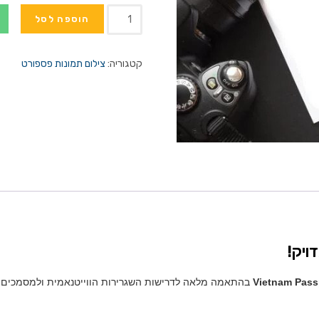
כמות
הוספה לסל
של
צילום
קטגוריה:
צילום תמונות פספורט
תמונות
פספורט
לווייטנאם
–
Vietnam
Passport
Photos
ויק!
Vietnam Pass
בהתאמה מלאה לדרישות השגרירות הווייטנאמית ולמסמכים 