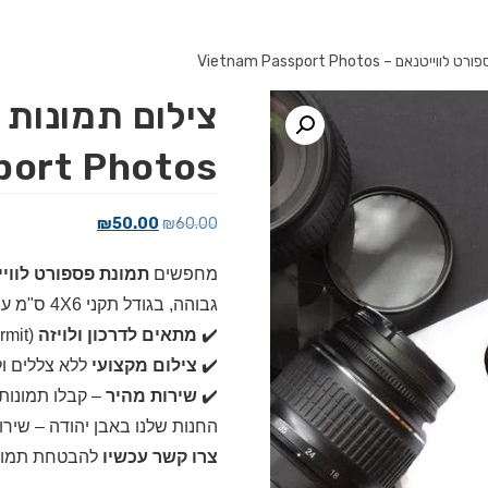
אם – Vietnam Passport Photos
צילום תמונות 
port Photos
המחיר
המחיר
₪
50.00
₪
60.00
המקורי
הנוכחי
מחפשים
תמונת פספורט לווי
היה:
הוא:
₪60.00.
גבוהה, בגודל תקני 4X6 ס"מ עם רקע לבן.
₪50.00.
✔️
מתאים לדרכון ולויזה
(Vietnam Visa, Work Permit).
✔️
צילום מקצועי
ללא צללים ול
✔️
שירות מהיר
– קבלו תמונות 
החנות שלנו באבן יהודה – שירו
צרו קשר עכשיו
להבטחת תמונות