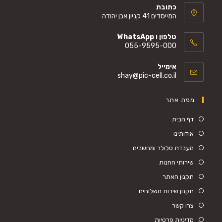
כתובת
המייסדים 41 קניון אבן יהודה
טלפון ו WhatsApp
055-9595-000
Opens
אימייל
in
Opens
shay@pic-cell.co.il
your
in
your
application
מפת אתר
application
דף הבית
אודותינו
מעבדת סלולר ומחשבים
שירותי החנות
תקנון האתר
תקנון שירות משלוחים
צרו קשר
מדיניות פרטיות