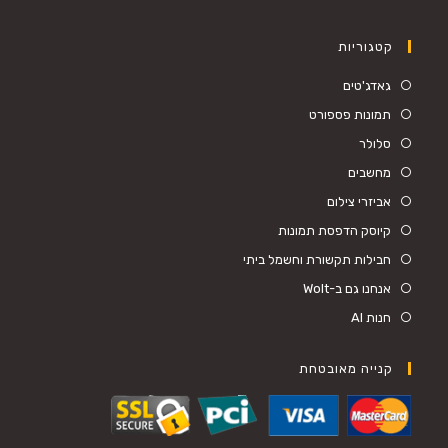
קטגוריות
Opens
גאדג'טים
in
Opens
תמונות פספורט
a
in
Opens
סלולר
new
a
in
Opens
מחשבים
tab
new
a
in
Opens
אביזרי צילום
tab
new
a
in
Opens
קיוסק הדפסת תמונות
tab
new
a
in
Opens
חבילות תקשורת וחשמל ביתי
tab
new
a
in
Opens
אנחנו גם ב-Wolt
tab
new
a
in
Opens
חנות AI
tab
new
a
in
tab
new
a
קנייה מאובטחת
tab
new
tab