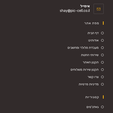
Opens
אימייל
in
Opens
shay@pic-cell.co.il
your
in
your
application
מפת אתר
application
דף הבית
אודותינו
מעבדת סלולר ומחשבים
שירותי החנות
תקנון האתר
תקנון שירות משלוחים
צרו קשר
מדיניות פרטיות
קטגוריות
Opens
גאדג'טים
in