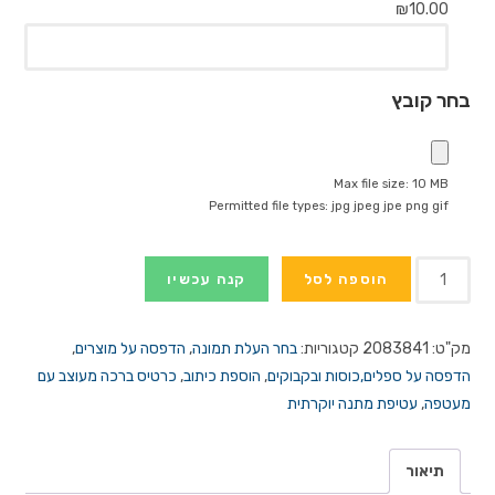
₪
10.00
בחר קובץ
Max file size: 10 MB
Permitted file types: jpg jpeg jpe png gif
כמות
הוספה לסל
קנה עכשיו
של
תמונה
מק"ט:
2083841
קטגוריות:
בחר העלת תמונה
,
הדפסה על מוצרים
,
על
הדפסה על ספלים,כוסות ובקבוקים
,
הוספת כיתוב
,
כרטיס ברכה מעוצב עם
ספל
מעטפה
,
עטיפת מתנה יוקרתית
אלומיניום
תרמי
תיאור